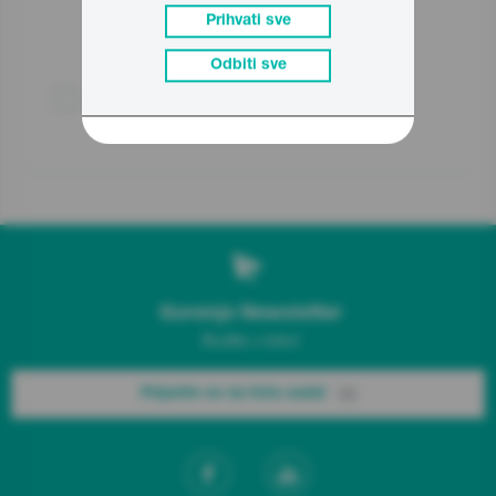
Prihvati sve
Odbiti sve
Uporedite
Gorenje Newsletter
Budite u toku!
Prijavite se na listu sada!