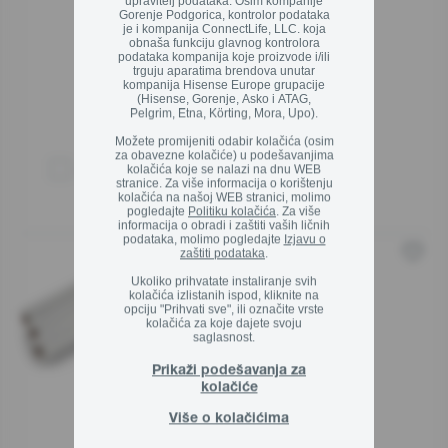
upravitelj podataka. Osim kompanije
Gorenje Podgorica, kontrolor podataka
je i kompanija ConnectLife, LLC. koja
obnaša funkciju glavnog kontrolora
podataka kompanija koje proizvode i/ili
trguju aparatima brendova unutar
kompanija Hisense Europe grupacije
(Hisense, Gorenje, Asko i ATAG,
Pelgrim, Etna, Körting, Mora, Upo).
Možete promijeniti odabir kolačića (osim
za obavezne kolačiće) u podešavanjima
kolačića koje se nalazi na dnu WEB
Uporedite
stranice. Za više informacija o korištenju
kolačića na našoj WEB stranici, molimo
pogledajte
Politiku kolačića
. Za više
informacija o obradi i zaštiti vaših ličnih
podataka, molimo pogledajte
Izjavu o
zaštiti podataka
.
VB28/300
Ukoliko prihvatate instaliranje svih
Duoplast Mesh
kolačića izlistanih ispod, kliknite na
Višekratna upotreba
opciju "Prihvati sve", ili označite vrste
Dodajte ukuse
kolačića za koje dajete svoju
saglasnost.
Prikaži podešavanja za
kolačiće
Više o kolačićima