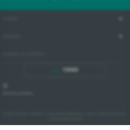
O NAMA
PODRŠKA
KONTAKT ZA PODRŠKU
19988
Servisna podrška
© 2024 Gorenje -
Kolačići
-
Accessibility Statement
-
Izjava o zaštiti privatnosti
-
- Podešavanje kolačića